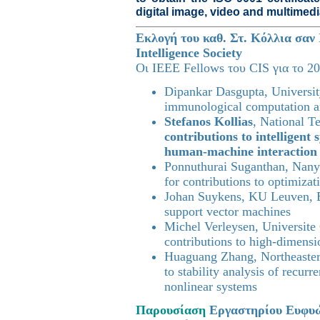
digital image, video and multimed
Εκλογή του καθ. Στ. Κόλλια σαν
Intelligence Society
Οι IEEE Fellows του CIS για το 20
Dipankar Dasgupta, Universit
immunological computation an
Stefanos Kollias
, National 
contributions to intelligent
human-machine interaction
Ponnuthurai Suganthan, Nan
for contributions to optimiza
Johan Suykens, KU Leuven, B
support vector machines
Michel Verleysen, Universit
contributions to high-dimensi
Huaguang Zhang, Northeaster
to stability analysis of recurr
nonlinear systems
Παρουσίαση
Εργαστηρίου Ευφυώ