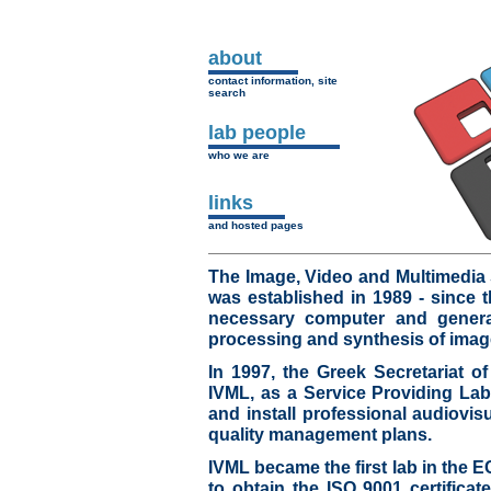
about
contact information, site
search
lab people
who we are
links
and hosted pages
The Image, Video and Multimedia
was established in 1989 - since 
necessary computer and general
processing and synthesis of imag
In 1997, the Greek Secretariat 
IVML, as a Service Providing Lab 
and install professional audiovi
quality management plans.
IVML became the first lab in the 
to obtain the ISO 9001 certificat